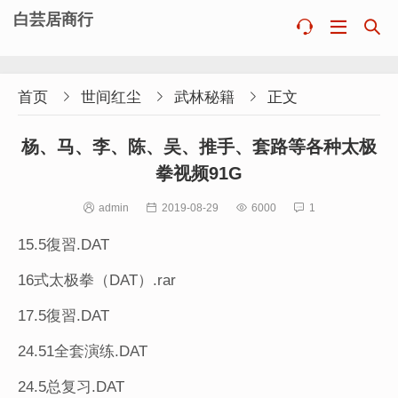
白芸居商行



首页

世间红尘

武林秘籍

正文
杨、马、李、陈、吴、推手、套路等各种太极
拳视频91G

admin

2019-08-29

6000

1
15.5復習.DAT
16式太极拳（DAT）.rar
17.5復習.DAT
24.51全套演练.DAT
24.5总复习.DAT