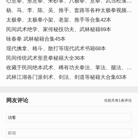
心意拳、形意拳、朱砂掌、八极拳、意拳、武当松溪、
少林、等传统武术视频16G
杨、马、李、陈、吴、推手、套路等各种太极拳视频
91G
太极拳、太极拳小架、老架、推手等合集42本
民间武术绝学、家传秘技功夫、武林秘籍69本
咏春拳 武林秘籍合集45本
现代擒拿、格斗、散打等现代武术书籍68本
民间传统武术形意拳秘籍大全36本
收藏于民间绝本武术、稀有功夫拳法、掌法、腿法、器
械技法等合集282本
武林江湖各门派剑术、剑法、剑道等秘籍大合集63本
网友评论
当前共有1条评论