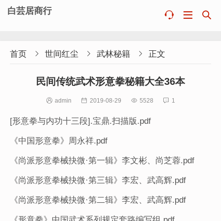
白芸居商行



首页

世间红尘

武林秘籍

正文
民间传统武术形意拳秘籍大全36本

admin

2019-08-29

5528

1
[形意拳与内功十三段].宝鼎.扫描版.pdf
《中国形意拳》周永祥.pdf
《尚派形意拳械抉微·第一辑》李文彬、尚芝蓉.pdf
《尚派形意拳械抉微·第三辑》李宏、武高辉.pdf
《尚派形意拳械抉微·第二辑》李宏、武高辉.pdf
《形意拳》中国武术系列规定套路编写组.pdf