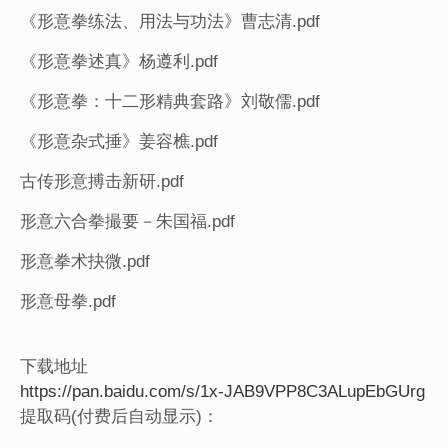
《形意拳练法、用法与功法》曹志清.pdf
《形意拳述真》杨遵利.pdf
《形意拳：十二形精典套路》刘敬儒.pdf
《形意杂式捶》姜容樵.pdf
古传形意搏击新研.pdf
形意六合拳撮要－朱国福.pdf
形意拳术抉微.pdf
形意母拳.pdf
下载地址
https://pan.baidu.com/s/1x-JAB9VPP8C3ALupEbGUrg
提取码(付费后自动显示)：