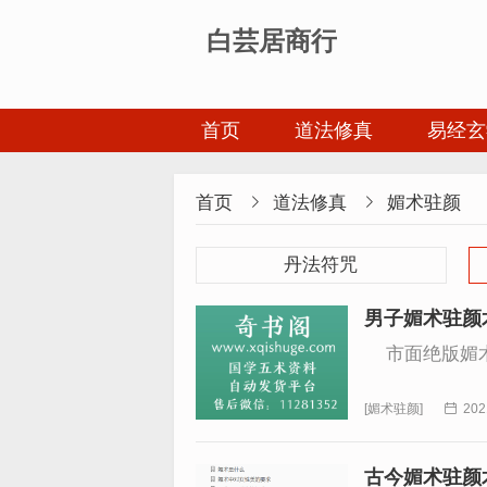
白芸居商行
首页
道法修真
易经玄
首页

道法修真

媚术驻颜
丹法符咒
男子媚术驻颜
市面绝版媚术
[
媚术驻颜
]

202
古今媚术驻颜