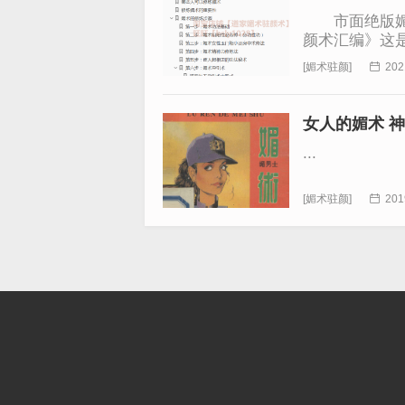
市面绝版媚术
颜术汇编》这
变你...
[
媚术驻颜
]

202
女人的媚术 神
...
[
媚术驻颜
]

201