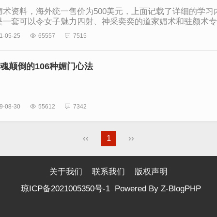
资料，海外统一售价为500美元，上面记载了详细的学
是一套可以令女子魅力四射、神采奕奕的道家媚术和驻颜术
1-05-25

65557

7515
魂颠倒的106种媚门心法
9-08-30

55612

7342
‹‹
1
››
关于我们
联系我们
版权声明
琼ICP备2021005350号-1
Powered By
Z-BlogPHP