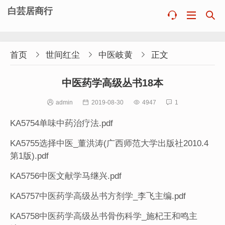
白芸居商行



首页

世间红尘

中医岐黄

正文
中医药学高级丛书18本

admin

2019-08-30

4947

1
KA5754单味中药治疗法.pdf
KA5755选择中医_董洪涛(广西师范大学出版社2010.4
第1版).pdf
KA5756中医文献学马继兴.pdf
KA5757中医药学高级丛书方剂学_李飞主编.pdf
KA5758中医药学高级丛书骨伤科学_施杞王和鸣主