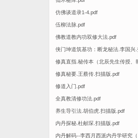
仙术秘库.pdf
仿佛谈道录1-4.pdf
伍柳法脉.pdf
佛教道教内功双修大法.pdf
侠门坤道筑基功：断龙秘法.李国兴.扫
修真直指.秘传本（北辰先生传授、韩
修真秘要.王蔡传.扫描版.pdf
修道入门.pdf
全真教清修功法.pdf
养生导引法.胡伯虎.扫描版.pdf
内丹探秘.杜献琛.扫描版.pdf
内丹解码--李西月西派内丹学研究（霍