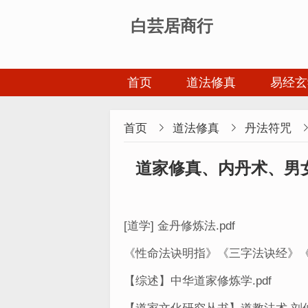
白芸居商行
首页
道法修真
易经玄
首页

道法修真

丹法符咒
道家修真、内丹术、男
[道学] 金丹修炼法.pdf
《性命法诀明指》《三字法诀经》《修
【综述】中华道家修炼学.pdf