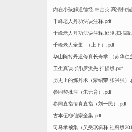
内在小孩解道德经.韩金英.高清扫描版.
千峰老人丹功法诀注释.pdf
千峰老人丹功法诀注释.邱陵.扫描版.p
千峰老人全集 （上下）.pdf
华山陈抟丹道修真长寿学 （苏华仁主编
卫生真诀.(明)罗洪先.扫描版.pdf
历史上的炼丹术（蒙绍荣 张兴强）.p
参同契批注（朱元育）.pdf
参同直指悟真直指（刘一民）.pdf
古本伍柳仙宗全集.pdf
司马承祯集（吴受琚辑释 社科版2013