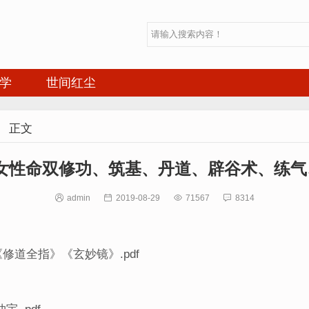
学
世间红尘

正文
女性命双修功、筑基、丹道、辟谷术、练气、

admin

2019-08-29

71567

8314
道全指》《玄妙镜》.pdf