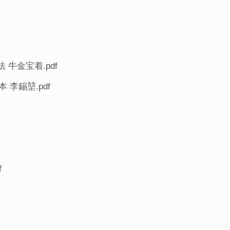
 牛金宝着.pdf
李錫堃.pdf
f