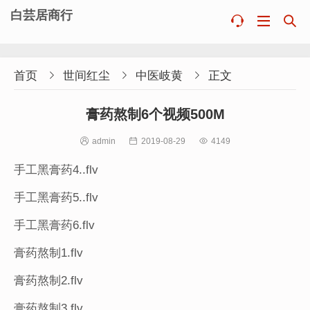
白芸居商行



首页

世间红尘

中医岐黄

正文
膏药熬制6个视频500M

admin

2019-08-29

4149
手工黑膏药4..flv
手工黑膏药5..flv
手工黑膏药6.flv
膏药熬制1.flv
膏药熬制2.flv
膏药熬制3.flv