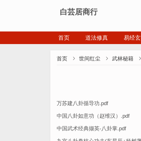
白芸居商行
首页
道法修真
易经玄
首页

世间红尘

武林秘籍
万苏建八卦循导功.pdf
中国八卦如意功（赵维汉）.pdf
中国武术经典撷英-八卦掌.pdf