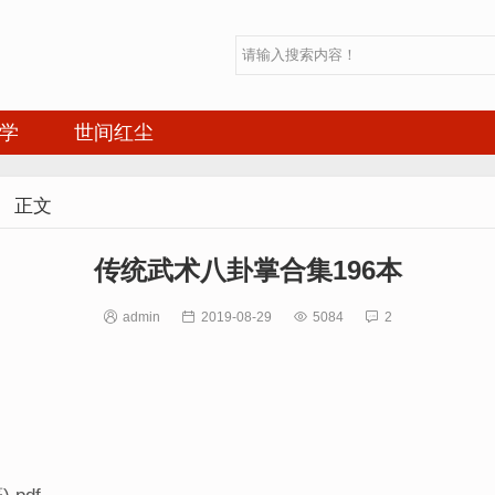
学
世间红尘

正文
传统武术八卦掌合集196本

admin

2019-08-29

5084

2