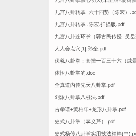
九宫八卦拳核心功夫(车星辰+杨树藩).
九宫八卦转掌 六十四势（陈宏）.pd
九宫八卦转掌 .陈宏.扫描版.pdf
九宫八卦连环掌（郭古民传授 吴岳整
人人会点穴[1].孙奎.pdf
伏羲八卦拳：套捶一百三十六（戚景涌
体悟八卦掌的.doc
全真道内传先天八卦掌.pdf
刘派八卦掌八桩法.pdf
古拳谱+黄柏年+龙形八卦掌.pdf
史式八卦掌（李义芹）.pdf
史式杨传八卦掌实用技法精粹(中).pd