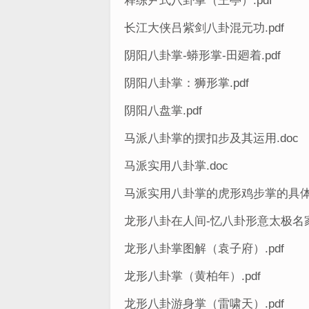
释练尹式八卦掌（王亭）.pdf
长江大侠吕紫剑八卦混元功.pdf
阴阳八卦掌-蟒形掌-田廻着.pdf
阴阳八卦掌：狮形掌.pdf
阴阳八盘掌.pdf
马派八卦掌的摆扣步及其运用.doc
马派实用八卦掌.doc
马派实用八卦掌的虎形鸡步掌的具体操
龙形八卦在人间-忆八卦形意太极名家褚
龙形八卦掌图解（袁子府）.pdf
龙形八卦掌（黄柏年）.pdf
龙形八卦游身掌（雷啸天）.pdf