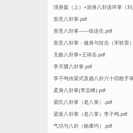
强身篇（上）+游身八卦连环掌（刘兴
形意八卦掌.pdf
形意八卦掌——徐连生.pdf
形意八卦掌：健身与技击（宋狄雷）.
无极八卦掌+王靖岳.pdf
李天骥八卦掌.pdf
李子鸣传梁式直趟八卦六十四散手掌（
柔身八卦掌(李志峰).pdf
梁氏八卦掌（老八掌）.pdf
梁派八卦掌（老八掌）李子鸣.pdf
气功与八卦（杨肇均）.pdf