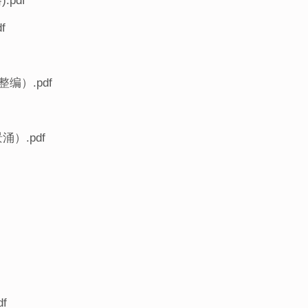
pdf
f
编）.pdf
）.pdf
f