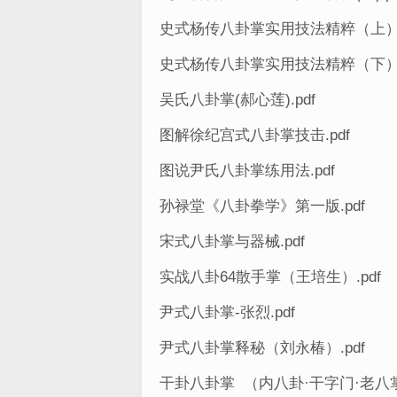
史式杨传八卦掌实用技法精粹（上）.
史式杨传八卦掌实用技法精粹（下）.
吴氏八卦掌(郝心莲).pdf
图解徐纪宫式八卦掌技击.pdf
图说尹氏八卦掌练用法.pdf
孙禄堂《八卦拳学》第一版.pdf
宋式八卦掌与器械.pdf
实战八卦64散手掌（王培生）.pdf
尹式八卦掌-张烈.pdf
尹式八卦掌释秘（刘永椿）.pdf
干卦八卦掌 （内八卦·干字门·老八掌